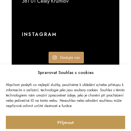
381 01 Český Krumlov
INSTAGRAM
Sledujte nás
Spravovat Souhlas s cookies
Abychom poskytli co nejlepší služby, používáme k ukládání a/nebo přístupu k
informacím o zařízení, technologie jako jsou soubory cookies. Souhlas s těmito
technologiemi nám umožní zpracovávat údaje, jako je chování při procházení
nebo jedinečná ID na tomto webu. Nesouhlas nebo odvolání souhlasu může
ZÁSADY COOKIES
nepříznivě ovlivnit určité vlastnosti a funkce.
Copyright 2023 Restaurace Solnice
Příjmout
a.s. | Vytvořili
Profit Builders
a