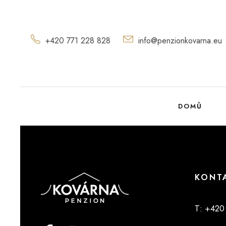
+420 771 228 828
info@penzionkovarna.eu
DOMŮ
KONT
T
: +420