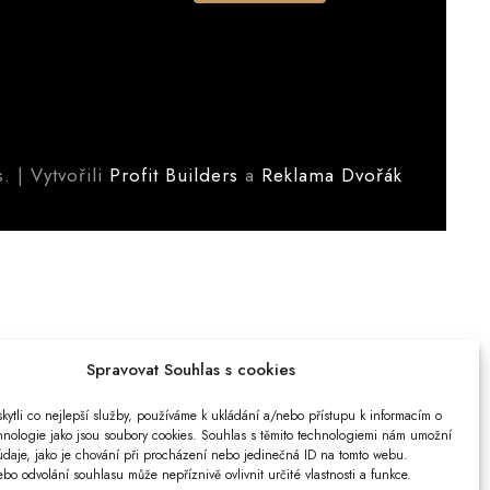
. | Vytvořili
Profit Builders
a
Reklama Dvořák
Spravovat Souhlas s cookies
ytli co nejlepší služby, používáme k ukládání a/nebo přístupu k informacím o
chnologie jako jsou soubory cookies. Souhlas s těmito technologiemi nám umožní
údaje, jako je chování při procházení nebo jedinečná ID na tomto webu.
o odvolání souhlasu může nepříznivě ovlivnit určité vlastnosti a funkce.