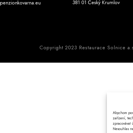
381 01 Český Krumlov
penzionkovarna.eu
Copyright 2023 Restaurace Solnice a.s
Abychom posk
zařízení, te
zpracovávat 
Nesouhlas neb