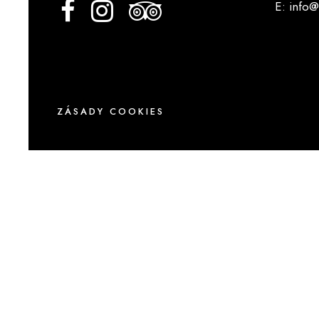
E
:
info@
ZÁSADY COOKIES